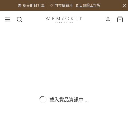
即日預約工作坊
✿ 接受即日訂單 ︳♡ 門市購買現貨 ︳⛖ 送貨服務： 九龍區 $𝟲𝟬 港島區 $
載入貨品資訊中 ...